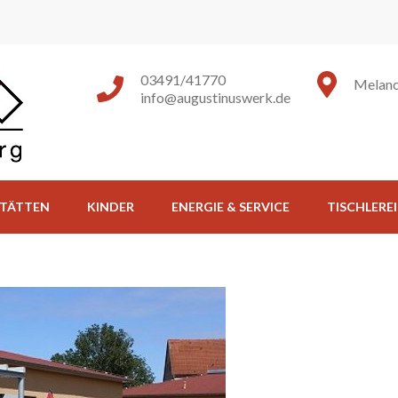
Augustinuswerk e.V.
"Liebe und tu, was du willst!"
03491/41770
Melanc
info@augustinuswerk.de
TÄTTEN
KINDER
ENERGIE & SERVICE
TISCHLEREI